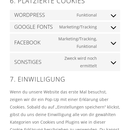
6. PLATZIERTE COOKIES
WORDPRESS
Funktional
Consent
GOOGLE FONTS
to
Marketing/Tracking
Consent
service
to
Marketing/Tracking,
wordpress
FACEBOOK
service
Funktional
Consent
google-
to
Zweck wird noch
fonts
SONSTIGES
service
ermittelt
Consent
facebook
to
7. EINWILLIGUNG
service
sonstiges
Wenn du unsere Website das erste Mal besuchst,
zeigen wir dir ein Pop-Up mit einer Erklärung über
Cookies. Sobald du auf „Einstellungen speichern“ klickst,
gibst du uns deine Einwilligung alle von dir gewählten
Kategorien von Cookies und Plugins wie in dieser
Cookie-Erklärung beschrieben zu verwenden. Du kannst