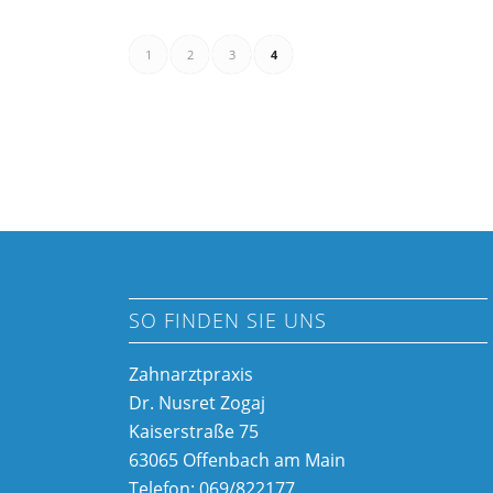
1
2
3
4
SO FINDEN SIE UNS
Zahnarztpraxis
Dr. Nusret Zogaj
Kaiserstraße 75
63065 Offenbach am Main
Telefon: 069/822177