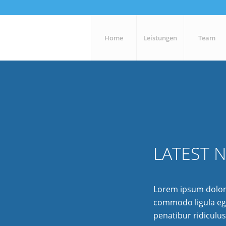
Home
Leistungen
Team
LATEST 
Lorem ipsum dolor 
commodo ligula eg
penatibur ridiculu